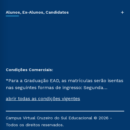
+
Alunos, Ex-Alunos, Candidatos
Condições Comerciais:
*Para a Graduação EAD, as matrículas serão isentas
nas seguintes formas de ingresso: Segunda
Graduação, Segunda Graduação 2.0 e Transferência.
abrir todas as condições vigentes
Já para as demais, a taxa de matrícula será de R$
49. *Para a Pós-graduação EAD, as ofertas
mencionadas são referentes aos cursos: Ensino
Campus Virtual Cruzeiro do Sul Educacional © 2026 -
Religioso, Geografia para a Docência e Metodologia
Todos os direitos reservados.
do Ensino de História: Questões Atuais.