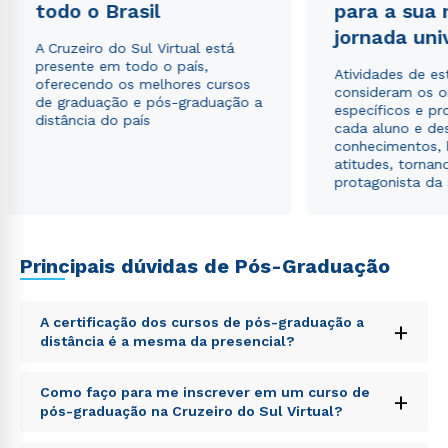
envio de conteúdos da Cruzeiro do Sul.
todo o Brasil
para a sua
jornada uni
A Cruzeiro do Sul Virtual está
presente em todo o país,
Atividades de e
oferecendo os melhores cursos
consideram os o
de graduação e pós-graduação a
específicos e pro
distância do país
cada aluno e de
conhecimentos, 
atitudes, tornan
protagonista da
Principais dúvidas de Pós-Graduação
A certificação dos cursos de pós-graduação a
+
distância é a mesma da presencial?
Sed ut perspiciatis unde omnis iste natus error sit
Como faço para me inscrever em um curso de
+
voluptatem accusantium doloremque laudantium,
pós-graduação na Cruzeiro do Sul Virtual?
totam rem aperiam, eaque ipsa quae ab illo inventore
veritatis et quasi architecto beatae vitae dicta sunt