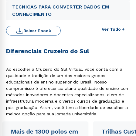
TECNICAS PARA CONVERTER DADOS EM
CONHECIMENTO
Ver Tudo +
Baixar Ebook
Diferenciais Cruzeiro do Sul
Rápido e fácil
WhatsApp
Ao escolher a Cruzeiro do Sul Virtual, você conta com a
qualidade e tradição de um dos maiores grupos
ou
educacionais de ensino superior do Brasil. Nosso
compromisso é oferecer ao aluno qualidade de ensino com
métodos inovadores e docentes especializados, além de
infraestrutura moderna e diversos cursos de graduação e
pós-graduação. Assim, você tem a liberdade de escolher a
melhor opção para sua jornada universitária.
Estou de acordo com a
Política de Privacidade.
e
Mais de 1300 polos em
Trilhas Cus
autorizo que meus dados sejam utilizados para o