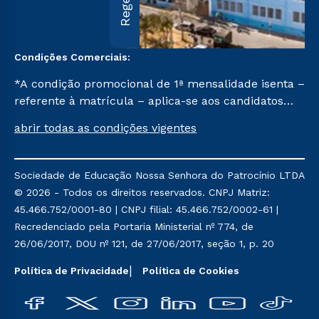
Condições Comerciais:
*A condição promocional de 1ª mensalidade isenta –
referente à matrícula – aplica-se aos candidatos
aprovados em todas as formas de ingresso, exceto
abrir todas as condições vigentes
na prova on-line ou agendada, que ofertam bolsas
de até 50% de desconto, ambos ingressantes no 2º
semestre de 2023, que ainda não tenham efetivado
Sociedade de Educação Nossa Senhora do Patrocínio LTDA
e/ou não tenham cancelado ou trancado sua
© 2026 - Todos os direitos reservados. CNPJ Matriz:
matrícula em uma das Instituições da Cruzeiro do
45.466.752/0001-80 | CNPJ filial: 45.466.752/0002-61 |
Sul Educacional, no período de um ano. Tais
Recredenciado pela Portaria Ministerial nº 774, de
condições não se aplicam aos cursos de Medicina, e
26/06/2017, DOU nº 121, de 27/06/2017, seção 1, p. 20
também para matriculados via FIES, Prouni e
outros programas governamentais, e não se
Política de Privacidade
Política de Cookies
acumula com nenhuma outra campanha ofertada
pela Instituição.