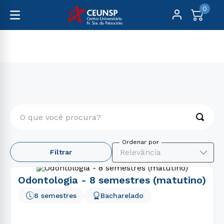
0
Graduação
Saúde
O que você procura?
TERMOS MAIS BUSCADOS
Relevância
Filtrar
1
º
engenharia
2
º
psicologia
Odontologia - 8 semestres (matutino)
3
º
educação física
8 semestres
Bacharelado
4
º
enfermagem