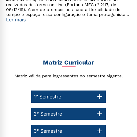
realizadas de forma on-line (Portaria MEC nº 2117, de
06/12/19). Além de oferecer ao aluno a flexibilidade de
tempo e espaço, essa configuração o torna protagonista
Ler mais
no processo de construção do seu conhecimento.
Matriz Curricular
Matriz válida para ingressantes no semestre vigente.
1° Semestre
2° Semestre
Rápido e fácil
WhatsApp
3° Semestre