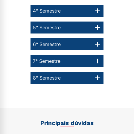
ou
4° Semestre
5° Semestre
6° Semestre
Estou de acordo com a
Política de Privacidade.
e
autorizo que meus dados sejam utilizados para o
envio de conteúdos da Cruzeiro do Sul.
7° Semestre
8° Semestre
Principais dúvidas