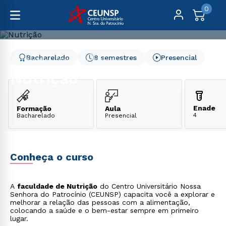
0
Bacharelado
8 semestres
Presencial
Graduação
Saúde
Nutrição
Nutrição
Enade
Formação
Aula
4
Bacharelado
Presencial
Conheça o curso
A
faculdade de Nutrição
do Centro Universitário Nossa
Senhora do Patrocínio (CEUNSP) capacita você a explorar e
melhorar a relação das pessoas com a alimentação,
colocando a saúde e o bem-estar sempre em primeiro
lugar.