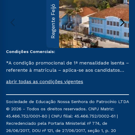
Regente Feijó
Condições Comerciais:
*A condição promocional de 1ª mensalidade isenta –
referente à matrícula – aplica-se aos candidatos
aprovados em todas as formas de ingresso, exceto
abrir todas as condições vigentes
na prova on-line ou agendada, que ofertam bolsas
de até 50% de desconto, ambos ingressantes no 2º
semestre de 2023, que ainda não tenham efetivado
Sociedade de Educação Nossa Senhora do Patrocínio LTDA
e/ou não tenham cancelado ou trancado sua
© 2026 - Todos os direitos reservados. CNPJ Matriz:
matrícula em uma das Instituições da Cruzeiro do
45.466.752/0001-80 | CNPJ filial: 45.466.752/0002-61 |
Sul Educacional, no período de um ano. Tais
Recredenciado pela Portaria Ministerial nº 774, de
condições não se aplicam aos cursos de Medicina, e
26/06/2017, DOU nº 121, de 27/06/2017, seção 1, p. 20