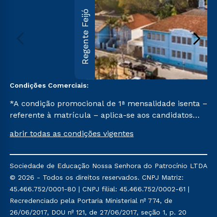
Regente Feijó
Condições Comerciais:
*A condição promocional de 1ª mensalidade isenta –
referente à matrícula – aplica-se aos candidatos
aprovados em todas as formas de ingresso, exceto
abrir todas as condições vigentes
na prova on-line ou agendada, que ofertam bolsas
de até 50% de desconto, ambos ingressantes no 2º
semestre de 2023, que ainda não tenham efetivado
Sociedade de Educação Nossa Senhora do Patrocínio LTDA
e/ou não tenham cancelado ou trancado sua
© 2026 - Todos os direitos reservados. CNPJ Matriz:
matrícula em uma das Instituições da Cruzeiro do
45.466.752/0001-80 | CNPJ filial: 45.466.752/0002-61 |
Sul Educacional, no período de um ano. Tais
Recredenciado pela Portaria Ministerial nº 774, de
condições não se aplicam aos cursos de Medicina, e
26/06/2017, DOU nº 121, de 27/06/2017, seção 1, p. 20