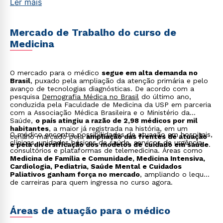
Ler mais
agilidade, precisão e responsabilidade ética.
Mercado de Trabalho do curso de
Medicina
O mercado para o médico
segue em alta demanda no
Brasil
, puxado pela ampliação da atenção primária e pelo
avanço de tecnologias diagnósticas. De acordo com a
pesquisa
Demografia Médica no Brasil
do último ano,
conduzida pela Faculdade de Medicina da USP em parceria
com a Associação Médica Brasileira e o Ministério da
Saúde,
o país atingiu a razão de 2,98 médicos por mil
habitantes
, a maior já registrada na história, em um
O médico encontra possibilidades de atuação em hospitais,
cenário marcado pela
ampliação das frentes de atuação
clínicas, unidades básicas de saúde, serviços de urgência,
e pela diversificação dos modelos de cuidado em saúde
.
consultórios e plataformas de telemedicina. Áreas como
Medicina de Família e Comunidade, Medicina Intensiva,
Cardiologia, Pediatria, Saúde Mental e Cuidados
Paliativos ganham força no mercado
, ampliando o leque
de carreiras para quem ingressa no curso agora.
Áreas de atuação para o médico