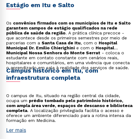
Estágio em Itu e Salto
Os
convênios firmados com os municípios de Itu e Salto
garantem campos de estágio qualificados na rede
pública de saúde da região
. A prática clínica precoce -
que acontece desde os primeiros semestres por meio de
parcerias com a
Santa Casa de Itu
, com o
Hospital
Municipal Dr. Emilio Chierighini
e com o
Hospital
Municipal Nossa Senhora do Monte Serrat
- coloca o
estudante em contato constante com cenários reais,
hospitalares e comunitários, em uma vivência que conecta
o aprendizado em sala à realidade dos serviços de saúde.
Campus histórico em Itu, com
infraestrutura completa
O campus de Itu, situado na região central da cidade,
ocupa um
prédio tombado pelo patrimônio histórico,
com ampla área verde, espaços de descanso e biblioteca
completa
. A localização privilegiada facilita o acesso e
oferece um ambiente diferenciado para a rotina intensa da
formação em Medicina.
Ler mais