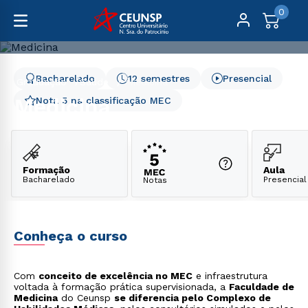
0
Bacharelado
12 semestres
Presencial
Graduação
Saúde
Medicina
Medicina
Nota 5 na classificação MEC
Formação
Aula
Bacharelado
Presencial
Notas
Conheça o curso
Com
conceito de excelência no MEC
e infraestrutura
voltada à formação prática supervisionada, a
Faculdade de
Medicina
do Ceunsp
se diferencia pelo Complexo de