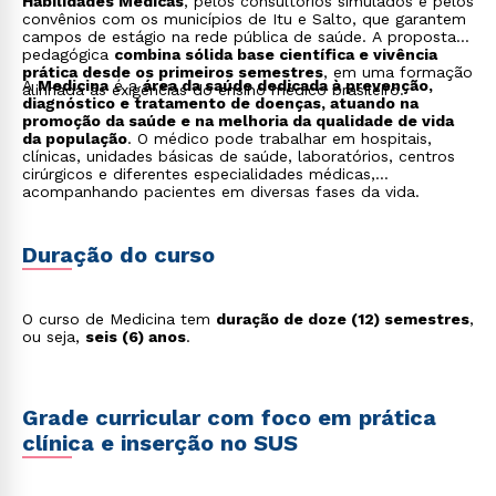
Habilidades Médicas
, pelos consultórios simulados e pelos
convênios com os municípios de Itu e Salto, que garantem
campos de estágio na rede pública de saúde. A proposta
pedagógica
combina sólida base científica e vivência
prática desde os primeiros semestres
, em uma formação
A
Medicina
é a
área da saúde dedicada à prevenção,
alinhada às exigências do ensino médico brasileiro.
diagnóstico e tratamento de doenças, atuando na
promoção da saúde e na melhoria da qualidade de vida
da população
. O médico pode trabalhar em hospitais,
clínicas, unidades básicas de saúde, laboratórios, centros
cirúrgicos e diferentes especialidades médicas,
acompanhando pacientes em diversas fases da vida.
Duração do curso
O curso de Medicina tem
duração de doze (12) semestres
,
ou seja,
seis (6) anos
.
Grade curricular com foco em prática
clínica e inserção no SUS