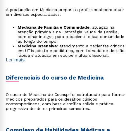
A graduação em Medicina prepara o profissional para atuar
em diversas especialidades.
Medicina de Família e Comunidade
: atuação na
atenção primária e na Estratégia Saúde da Família,
com olhar integral para o paciente e sua comunidade
ao longo do tempo;
Medicina Intensiva
: atendimento a pacientes críticos
em UTIs adulto e pediátrica, com tomada de decisão
rápida e atuação em equipe multiprofissional;
Ler mais
Medicina de Urgência e Emergência
: conduta em
trauma e situações críticas em prontos-socorros,
ambulâncias e centros de atendimento à emergência;
Psiquiatria
: cuidado em saúde mental e tratamento
Diferenciais do curso de Medicina
de transtornos psíquicos, com atuação em
consultórios, hospitais psiquiátricos e equipes de
saúde mental no SUS;
Telemedicina
: atendimento remoto, segunda opinião
O curso de Medicina do Ceunsp foi estruturado para formar
médica e monitoramento à distância, em modalidade
médicos preparados para os desafios clínicos
regulamentada pelo Conselho Federal de Medicina;
contemporâneos, com base científica sólida e prática
Saúde Pública e Gestão em Saúde
: formulação e
progressiva desde os primeiros semestres.
condução de políticas e serviços de saúde, com
atuação em órgãos governamentais, secretarias e
instituições de pesquisa.
Complexo de Habilidades Médicas e