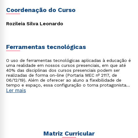
Coordenação do Curso
Rozileia Silva Leonardo
Ferramentas tecnológicas
Rápido e fácil
WhatsApp
O uso de ferramentas tecnológicas aplicadas à educação é
uma realidade em nossos cursos presenciais, em que até
ou
40% das disciplinas dos cursos presenciais podem ser
realizadas de forma on-line (Portaria MEC nº 2117, de
06/12/19). Além de oferecer ao aluno a flexibilidade de
tempo e espaço, essa configuração o torna protagonista
Ler mais
no processo de construção do seu conhecimento.
Estou de acordo com a
Política de Privacidade.
e
autorizo que meus dados sejam utilizados para o
envio de conteúdos da Cruzeiro do Sul.
Matriz Curricular