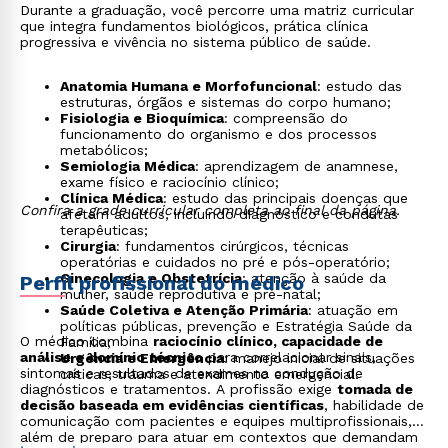
Durante a graduação, você percorre uma matriz curricular
que integra fundamentos biológicos, prática clínica
progressiva e vivência no sistema público de saúde.
Anatomia Humana e Morfofuncional
: estudo das
estruturas, órgãos e sistemas do corpo humano;
Fisiologia e Bioquímica
: compreensão do
funcionamento do organismo e dos processos
metabólicos;
Semiologia Médica
: aprendizagem de anamnese,
exame físico e raciocínio clínico;
Clínica Médica
: estudo das principais doenças que
Confira a grade curricular completa ao final da página.
afetam adultos, incluindo diagnóstico e condutas
terapêuticas;
Cirurgia
: fundamentos cirúrgicos, técnicas
operatórias e cuidados no pré e pós-operatório;
Ginecologia e Obstetrícia
: atenção à saúde da
Perfil profissional do médico
mulher, saúde reprodutiva e pré-natal;
Saúde Coletiva e Atenção Primária
: atuação em
políticas públicas, prevenção e Estratégia Saúde da
O médico combina
raciocínio clínico, capacidade de
Família;
análise e domínio técnico
para correlacionar sinais,
Urgência e Emergência
: manejo inicial de situações
sintomas e resultados de exames na condução de
críticas, trauma e atendimento emergencial.
diagnósticos e tratamentos. A profissão exige
tomada de
decisão baseada em evidências científicas
, habilidade de
comunicação com pacientes e equipes multiprofissionais,
além de preparo para atuar em contextos que demandam