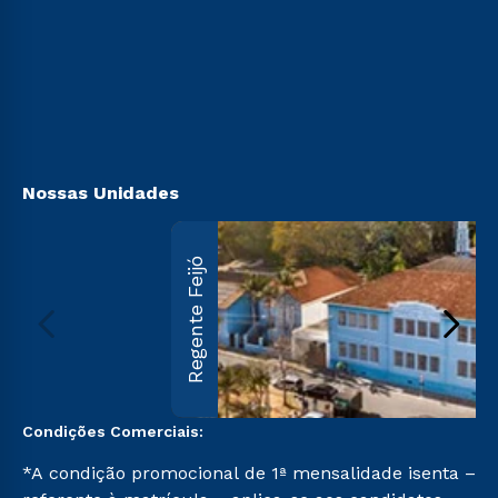
Cursos Técnicos
Vestibular Redação
Sou Aluno
Cursos Profissionalizantes
Vestibular Solidário
Sou Candidato
Ingresso via Enem
Sou Ex-aluno
Retorne ao Curso
Canais de Atendimento
Segunda Graduação
Acessibilidade
Transferência
Biblioteca
Nossas Unidades
Regente Feijó
Condições Comerciais:
*A condição promocional de 1ª mensalidade isenta –