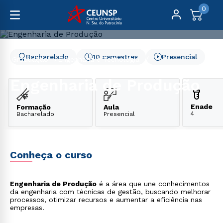
0
Bacharelado
10 semestres
Presencial
Graduação
Engenharia e Tecnologia
Engenharia de Produção
Engenharia de Produção
Enade
Formação
Aula
4
Bacharelado
Presencial
Conheça o curso
Engenharia de Produção
é a área que une conhecimentos
da engenharia com técnicas de gestão, buscando melhorar
processos, otimizar recursos e aumentar a eficiência nas
empresas.