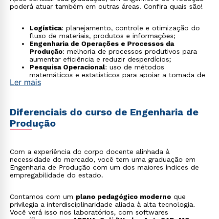
poderá atuar também em outras áreas. Confira quais são!
Logística
: planejamento, controle e otimização do
fluxo de materiais, produtos e informações;
Engenharia de Operações e Processos da
Produção
: melhoria de processos produtivos para
aumentar eficiência e reduzir desperdícios;
Pesquisa Operacional
: uso de métodos
matemáticos e estatísticos para apoiar a tomada de
Ler mais
decisões;
Engenharia de Qualidade
: garantia da qualidade dos
produtos e processos, com foco em normas e
melhorias contínuas;
Diferenciais do curso de Engenharia de
Engenharia Econômica
: análise de viabilidade
Produção
econômica de projetos e investimentos empresariais;
Engenharia do Produto
: desenvolvimento e
aprimoramento de produtos, desde a concepção até
a produção;
Com a experiência do corpo docente alinhada à
Engenharia Organizacional
: estruturação e gestão
necessidade do mercado, você tem uma graduação em
de processos organizacionais, com foco em
Engenharia de Produção com um dos maiores índices de
desempenho e resultados;
empregabilidade do estado.
Engenharia do Trabalho
: estudo das condições de
trabalho, ergonomia e segurança para aumentar a
produtividade;
Contamos com um
plano pedagógico moderno
que
Engenharia da Sustentabilidade
: implementação de
privilegia a interdisciplinaridade aliada à alta tecnologia.
práticas sustentáveis nos processos produtivos e na
Você verá isso nos laboratórios, com softwares
gestão empresarial.