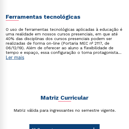
Ferramentas tecnológicas
O uso de ferramentas tecnológicas aplicadas à educação é
uma realidade em nossos cursos presenciais, em que até
40% das disciplinas dos cursos presenciais podem ser
realizadas de forma on-line (Portaria MEC nº 2117, de
06/12/19). Além de oferecer ao aluno a flexibilidade de
tempo e espaço, essa configuração o torna protagonista
Ler mais
no processo de construção do seu conhecimento.
Rápido e fácil
WhatsApp
ou
Matriz Curricular
Matriz válida para ingressantes no semestre vigente.