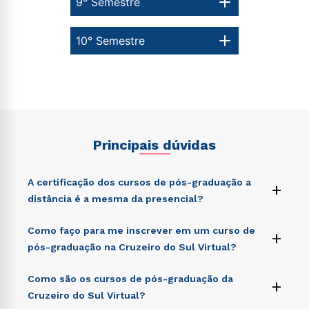
9° Semestre
10° Semestre
Principais dúvidas
A certificação dos cursos de pós-graduação a
+
distância é a mesma da presencial?
Sed ut perspiciatis unde omnis iste natus error sit
Como faço para me inscrever em um curso de
+
voluptatem accusantium doloremque laudantium,
pós-graduação na Cruzeiro do Sul Virtual?
totam rem aperiam, eaque ipsa quae ab illo inventore
veritatis et quasi architecto beatae vitae dicta sunt
Sed ut perspiciatis unde omnis iste natus error sit
Como são os cursos de pós-graduação da
explicabo. Nemo enim ipsam voluptatem quia
+
voluptatem accusantium doloremque laudantium,
voluptas sit aspernatur aut odit aut fugit, sed quia
Cruzeiro do Sul Virtual?
totam rem aperiam, eaque ipsa quae ab illo inventore
consequuntur magni dolores eos qui ratione