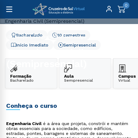
0
Bacharelado
10 semestres
Graduação
Engenharia e Tecnologia
Engenharia Civil (Semipresencial)
Início Imediato
Semipresencial
Engenharia Civil
(Semipresencial)
Formação
Aula
Campus
Bacharelado
Semipresencial
Virtual
Conheça o curso
Engenharia Civil
é a área que projeta, constrói e mantém
obras essenciais para a sociedade, como edifícios,
estradas, pontes, barragens e sistemas de saneamento.