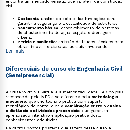
encontra um mercado versátil, que vai além da construção
civil.
Geotecnia
: análise do solo e das fundações para
garantir a segurança e a estabilidade de estruturas;
Saneamento básico
: desenvolvimento de sistemas
de abastecimento de água, esgoto e drenagem
urbana;
Perícia e avaliação
: emissão de laudos técnicos para
obras, imóveis e disputas judiciais envolvendo
Ler mais
engenharia;
Engenharia ambiental
: atuação em projetos
sustentáveis, recuperação de áreas degradadas e
licenciamento ambiental;
Diferenciais do curso de Engenharia Civil
Planejamento urbano
: participação em projetos de
(Semipresencial)
mobilidade, habitação e crescimento sustentável das
cidades;
Gestão de projetos e consultoria
: atuação
estratégica em escritórios de engenharia,
A Cruzeiro do Sul Virtual é a melhor faculdade EAD do país
construtoras e empresas de planejamento;
reconhecida pelo MEC e se diferencia pela
metodologia
Infraestrutura de transportes
: foco em rodovias,
inovadora
, que une teoria e prática com suporte
ferrovias, portos, aeroportos e mobilidade urbana;
tecnológico de ponta, e pela
combinação entre o ensino
Energia e grandes estruturas
: atuação em usinas
a distância e atividades presenciais
, que garantem
hidrelétricas, parques eólicos, solares e obras de
aprendizado interativo e aplicação prática dos
infraestrutura energética;
conhecimentos adquiridos.
Construções sustentáveis e certificações
ambientais
: demanda por projetos com certificações
Há outros pontos positivos que fazem desse curso a