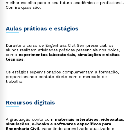
como LEED e AQUA-HQE, que avaliam eficiência
melhor escolha para o seu futuro acadêmico e profissional.
energética, uso racional de recursos e impacto
Confira quais são!
ambiental.
Aulas práticas e estágios
Durante o curso de Engenharia Civil Semipresencial, os
alunos realizam atividades práticas presenciais nos polos,
como
experimentos laboratoriais, simulações e visitas
técnicas
.
Os estágios supervisionados complementam a formação,
proporcionando contato direto com o mercado de
trabalho.
Recursos digitais
A graduação conta com
materiais interativos, videoaulas,
simulações, e-books e softwares específicos para
Engenharia Civil
, garantindo aprendizado atualizado e