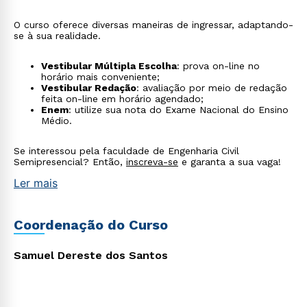
O curso oferece diversas maneiras de ingressar, adaptando-
Rápido e fácil
se à sua realidade.
WhatsApp
ou
Vestibular Múltipla Escolha
: prova on-line no
horário mais conveniente;
Vestibular Redação
: avaliação por meio de redação
feita on-line em horário agendado;
Enem
: utilize sua nota do Exame Nacional do Ensino
Médio.
Se interessou pela faculdade de Engenharia Civil
Semipresencial? Então,
inscreva-se
e garanta a sua vaga!
Estou de acordo com a
Política de Privacidade.
e
Ler mais
autorizo que meus dados sejam utilizados para o
envio de conteúdos da Cruzeiro do Sul.
Coordenação do Curso
Samuel Dereste dos Santos