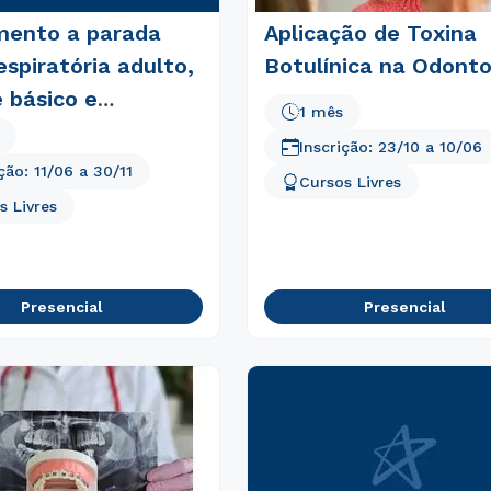
mento a parada
Aplicação de Toxina
espiratória adulto,
Botulínica na Odonto
 básico e
1 mês
do de vida, novas
Inscrição:
23/10
a
10/06
zes
ição:
11/06
a
30/11
Cursos Livres
s Livres
Presencial
Presencial