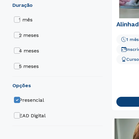
duração
1 mês
Alinhad
2 meses
1 mês
Inscr
4 meses
Curso
5 meses
6 meses
opções
9 meses
Presencial
EAD Digital