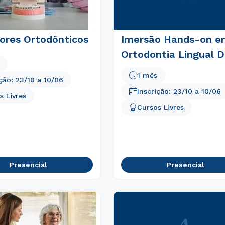
ores Ortodônticos
Imersão Hands-on e
Ortodontia Lingual Di
1 mês
ição:
23/10
a
10/06
Inscrição:
23/10
a
10/06
s Livres
Cursos Livres
Presencial
Presencial