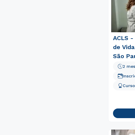
ACLS -
de Vida
São Pa
2 me
Inscr
Curso