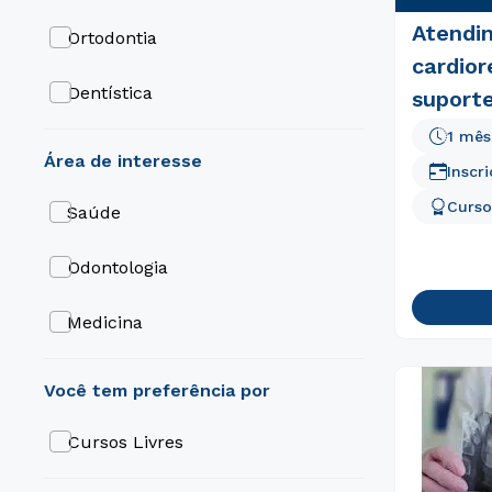
Atendi
Ortodontia
cardior
Dentística
suporte
avança
1 mês
área de interesse
diretri
Inscr
Curso
Saúde
Odontologia
Medicina
Cursos Livres