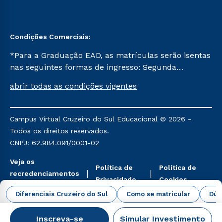
Condições Comerciais:
*Para a Graduação EAD, as matrículas serão isentas
nas seguintes formas de ingresso: Segunda
Graduação, Segunda Graduação 2.0 e Transferência.
abrir todas as condições vigentes
Já para as demais, a taxa de matrícula será de R$
49. *Para a Pós-graduação EAD, as ofertas
mencionadas são referentes aos cursos: Ensino
Campus Virtual Cruzeiro do Sul Educacional © 2026 -
Religioso, Geografia para a Docência e Metodologia
Todos os direitos reservados.
do Ensino de História: Questões Atuais.
CNPJ: 62.984.091/0001-02
Veja os
Política de
Política de
recredenciamentos
Privacidade
Cookies
aqui
Diferenciais Cruzeiro do Sul
Como se matricular
Dúv
Inscreva-se
Simular Investimento