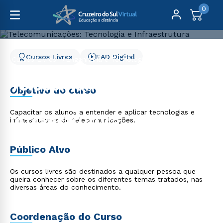
0
Cursos Livres
EAD Digital
Cursos Livres
Engenharia e Tecnologia
Telecomunicações: Tecnologia e Infraestrutura
Telecomunicações:
Objetivo do curso
Tecnologia e
Capacitar os alunos a entender e aplicar tecnologias e
Infraestrutura
infraestruturas de telecomunicações.
Público Alvo
Os cursos livres são destinados a qualquer pessoa que
queira conhecer sobre os diferentes temas tratados, nas
diversas áreas do conhecimento.
Coordenação do Curso