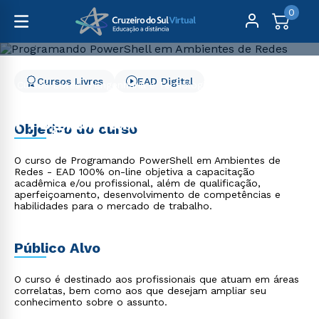
0
Cursos Livres
EAD Digital
Cursos Livres
Engenharia e Tecnologia
Programando PowerShell em Ambientes de Redes
Programando PowerShell
Objetivo do curso
em Ambientes de Redes
O curso de Programando PowerShell em Ambientes de
Redes - EAD 100% on-line objetiva a capacitação
acadêmica e/ou profissional, além de qualificação,
aperfeiçoamento, desenvolvimento de competências e
habilidades para o mercado de trabalho.
Público Alvo
O curso é destinado aos profissionais que atuam em áreas
correlatas, bem como aos que desejam ampliar seu
conhecimento sobre o assunto.