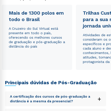
Rápido e fácil
WhatsApp
Mais de 1300 polos em
Trilhas Cus
ou
todo o Brasil
para a sua
jornada uni
A Cruzeiro do Sul Virtual está
presente em todo o país,
Atividades de e
oferecendo os melhores cursos
consideram os o
de graduação e pós-graduação a
específicos e pro
distância do país
cada aluno e de
conhecimentos, 
Estou de acordo com a
Política de Privacidade.
e
atitudes, tornan
autorizo que meus dados sejam utilizados para o
protagonista da
envio de conteúdos da Cruzeiro do Sul.
Principais dúvidas de Pós-Graduação
A certificação dos cursos de pós-graduação a
+
distância é a mesma da presencial?