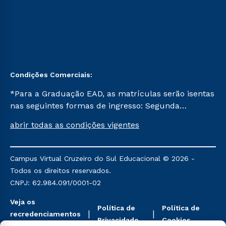
Condições Comerciais:
*Para a Graduação EAD, as matrículas serão isentas
nas seguintes formas de ingresso: Segunda
Graduação, Segunda Graduação 2.0 e Transferência.
abrir todas as condições vigentes
Já para as demais, a taxa de matrícula será de R$
49. *Para a Pós-graduação EAD, as ofertas
mencionadas são referentes aos cursos: Ensino
Campus Virtual Cruzeiro do Sul Educacional © 2026 -
Religioso, Geografia para a Docência e Metodologia
Todos os direitos reservados.
do Ensino de História: Questões Atuais.
CNPJ: 62.984.091/0001-02
Veja os
Política de
Política de
recredenciamentos
Privacidade
Cookies