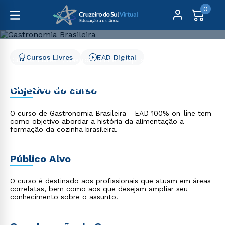
0
Cursos Livres
EAD Digital
Cursos Livres
Gastronomia e Hospitalidade
Gastronomia Brasileira
Gastronomia Brasileira
Objetivo do curso
O curso de Gastronomia Brasileira - EAD 100% on-line tem
como objetivo abordar a história da alimentação a
formação da cozinha brasileira.
Público Alvo
O curso é destinado aos profissionais que atuam em áreas
correlatas, bem como aos que desejam ampliar seu
conhecimento sobre o assunto.