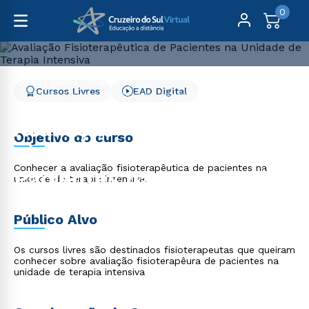
0
Cursos Livres
Saúde
Cursos Livres
EAD Digital
Avaliação Fisioterapêutica de Pacientes na Unidade de
Terapia Intensiva
Avaliação
Objetivo do curso
Fisioterapêutica de
Conhecer a avaliação fisioterapêutica de pacientes na
Pacientes na Unidade de
unidade de terapia intensiva.
Terapia Intensiva
Público Alvo
Os cursos livres são destinados fisioterapeutas que queiram
conhecer sobre avaliação fisioterapêura de pacientes na
unidade de terapia intensiva