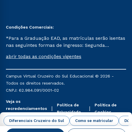
Condições Comerciais:
*Para a Graduação EAD, as matrículas serão isentas
nas seguintes formas de ingresso: Segunda
Graduação, Segunda Graduação 2.0 e Transferência.
abrir todas as condições vigentes
Já para as demais, a taxa de matrícula será de R$
49. *Para a Pós-graduação EAD, as ofertas
mencionadas são referentes aos cursos: Ensino
Campus Virtual Cruzeiro do Sul Educacional © 2026 -
Religioso, Geografia para a Docência e Metodologia
Todos os direitos reservados.
do Ensino de História: Questões Atuais.
CNPJ: 62.984.091/0001-02
Veja os
Política de
Política de
recredenciamentos
Privacidade
Cookies
aqui
Diferenciais Cruzeiro do Sul
Como se matricular
Dúv