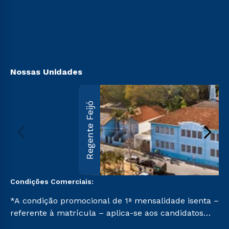
Vestibular Solidário
Sou Candidato
Ingresso via Enem
Sou Ex-aluno
Retorne ao Curso
Canais de Atendimento
Segunda Graduação
Acessibilidade
Transferência
Biblioteca
Nossas Unidades
Regente Feijó
Condições Comerciais:
*A condição promocional de 1ª mensalidade isenta –
referente à matrícula – aplica-se aos candidatos
aprovados em todas as formas de ingresso, exceto