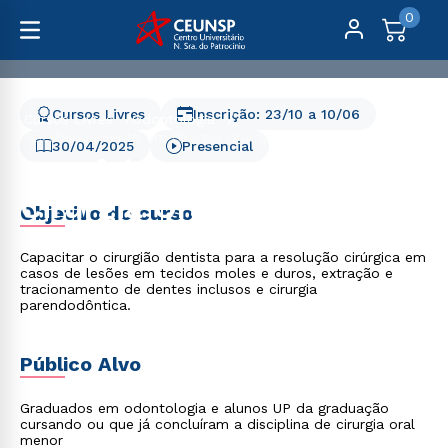
0
Cursos Livres
Inscrição:
23/10
a
10/06
Cursos Livres
Odontologia
Aperfeiçoamento em Cirurgia Oral Menor
30/04/2025
Presencial
Aperfeiçoamento em
Cirurgia Oral Menor
Objetivo do curso
Capacitar o cirurgião dentista para a resolução cirúrgica em
casos de lesões em tecidos moles e duros, extração e
tracionamento de dentes inclusos e cirurgia
parendodôntica.
Público Alvo
Graduados em odontologia e alunos UP da graduação
cursando ou que já concluíram a disciplina de cirurgia oral
menor