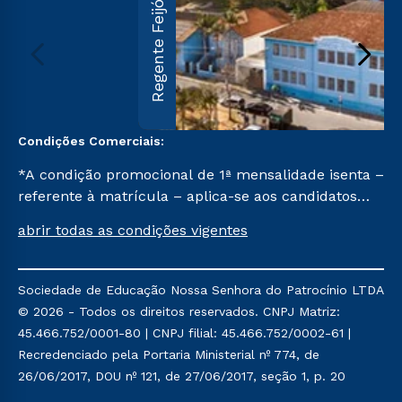
Regente Feijó
Condições Comerciais:
*A condição promocional de 1ª mensalidade isenta –
referente à matrícula – aplica-se aos candidatos
aprovados em todas as formas de ingresso, exceto
abrir todas as condições vigentes
na prova on-line ou agendada, que ofertam bolsas
de até 50% de desconto, ambos ingressantes no 2º
semestre de 2023, que ainda não tenham efetivado
Sociedade de Educação Nossa Senhora do Patrocínio LTDA
e/ou não tenham cancelado ou trancado sua
© 2026 - Todos os direitos reservados. CNPJ Matriz:
matrícula em uma das Instituições da Cruzeiro do
45.466.752/0001-80 | CNPJ filial: 45.466.752/0002-61 |
Sul Educacional, no período de um ano. Tais
Recredenciado pela Portaria Ministerial nº 774, de
condições não se aplicam aos cursos de Medicina, e
26/06/2017, DOU nº 121, de 27/06/2017, seção 1, p. 20
também para matriculados via FIES, Prouni e