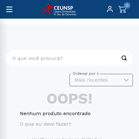
0
O que você procura?
TERMOS MAIS BUSCADOS
Ordenar por
Mais recentes
1
º
engenharia
OOPS!
2
º
psicologia
3
º
educação física
Nenhum produto encontrado
4
º
biomedicina
O que eu devo fazer?
5
º
enfermagem
6
º
farmácia