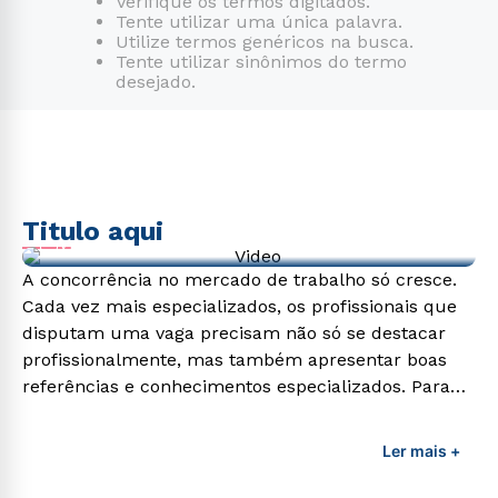
Verifique os termos digitados.
Tente utilizar uma única palavra.
7
º
fonoaudiologia
Utilize termos genéricos na busca.
Tente utilizar sinônimos do termo
8
º
medicina
desejado.
9
º
ciências contábeis
10
º
pedagogia
Titulo aqui
Video de exemplo
A concorrência no mercado de trabalho só cresce.
Cada vez mais especializados, os profissionais que
disputam uma vaga precisam não só se destacar
profissionalmente, mas também apresentar boas
referências e conhecimentos especializados. Para
adquirir esses conhecimentos e capacitar os
profissionais da área é preciso garantir uma
Ler mais +
formação de qualidade que consiga suprir todas as
demandas exigidas atualmente.